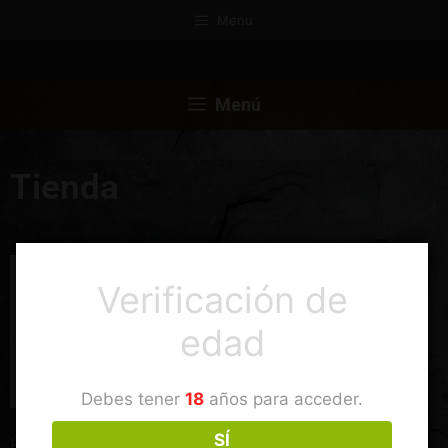
Menu
Menú
Tienda
Verificación de
edad
Debes tener
18
años para acceder.
SÍ
HONGOS Y PLANTAS de