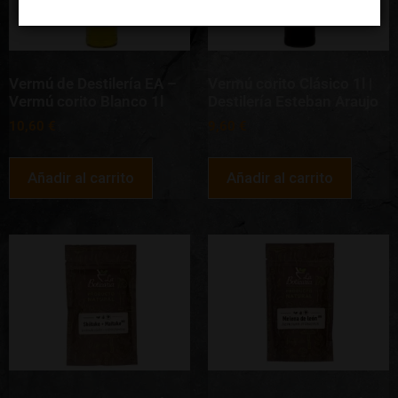
Vermú de Destilería EA –
Vermú corito Clásico 1l |
Vermú corito Blanco 1l
Destilería Esteban Araujo
10,60
€
9,60
€
Añadir al carrito
Añadir al carrito