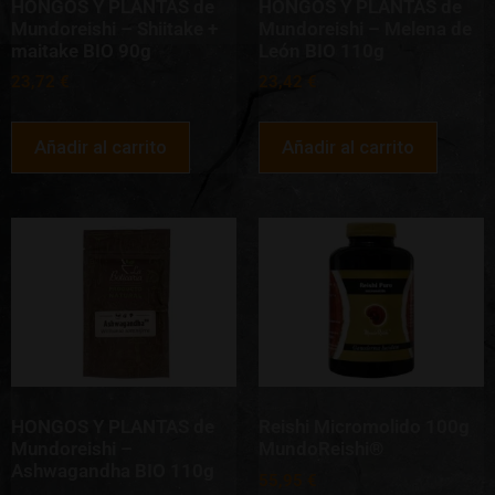
HONGOS Y PLANTAS de
HONGOS Y PLANTAS de
Mundoreishi – Shiitake +
Mundoreishi – Melena de
maitake BIO 90g
León BIO 110g
23,72
€
23,42
€
Añadir al carrito
Añadir al carrito
HONGOS Y PLANTAS de
Reishi Micromolido 100g
Mundoreishi –
MundoReishi®
Ashwagandha BIO 110g
55,95
€