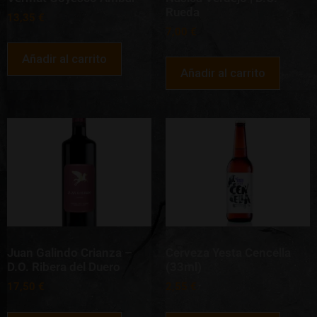
Rueda
13,35
€
7,00
€
Añadir al carrito
Añadir al carrito
Juan Galindo Crianza –
Cerveza Yesta Cencella
D.O. Ribera del Duero
(33ml)
17,50
€
2,55
€