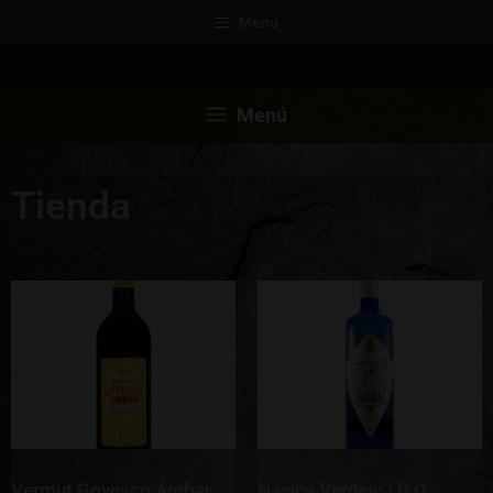
Menu
Menú
Tienda
Vermut Goyesco Ámbar
Nasica Verdejo | D.O.